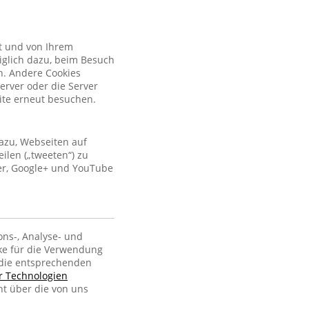
kt und von Ihrem
iglich dazu, beim Besuch
n. Andere Cookies
erver oder die Server
site erneut besuchen.
azu, Webseiten auf
ilen („tweeten“) zu
ter, Google+ und YouTube
ons-, Analyse- und
ke für die Verwendung
, die entsprechenden
er Technologien
ht über die von uns