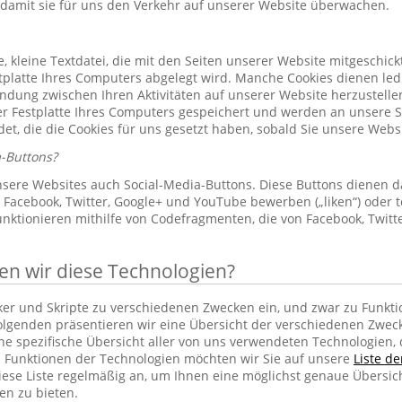
 damit sie für uns den Verkehr auf unserer Website überwachen.
le, kleine Textdatei, die mit den Seiten unserer Website mitgeschic
platte Ihres Computers abgelegt wird. Manche Cookies dienen led
indung zwischen Ihren Aktivitäten auf unserer Website herzustelle
r Festplatte Ihres Computers gespeichert und werden an unsere S
et, die die Cookies für uns gesetzt haben, sobald Sie unsere Web
-Buttons?
sere Websites auch Social-Media-Buttons. Diese Buttons dienen d
Facebook, Twitter, Google+ und YouTube bewerben („liken“) oder te
unktionieren mithilfe von Codefragmenten, die von Facebook, Twit
 wir diese Technologien?
cker und Skripte zu verschiedenen Zwecken ein, und zwar zu Funkti
lgenden präsentieren wir eine Übersicht der verschiedenen Zwec
ine spezifische Übersicht aller von uns verwendeten Technologien
 Funktionen der Technologien möchten wir Sie auf unsere
Liste d
iese Liste regelmäßig an, um Ihnen eine möglichst genaue Übersic
en zu bieten.