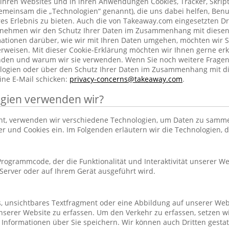
ihren Websites und in ihren Anwendungen Cookies, Tracker, Skrip
emeinsam die „Technologien“ genannt), die uns dabei helfen, Benu
res Erlebnis zu bieten. Auch die von Takeaway.com eingesetzten Dr
h nehmen wir den Schutz Ihrer Daten im Zusammenhang mit diesen
rmationen darüber, wie wir mit Ihren Daten umgehen, möchten wir S
rweisen. Mit dieser Cookie-Erklärung möchten wir Ihnen gerne erk
nden und warum wir sie verwenden. Wenn Sie noch weitere Frage
ogien oder über den Schutz Ihrer Daten im Zusammenhang mit d
ine E-Mail schicken:
privacy-concerns@takeaway.com
.
gien verwenden wir?
hnt, verwenden wir verschiedene Technologien, um Daten zu samm
ker und Cookies ein. Im Folgenden erläutern wir die Technologien, 
r Programmcode, der die Funktionalität und Interaktivität unserer We
erver oder auf Ihrem Gerät ausgeführt wird.
es, unsichtbares Textfragment oder eine Abbildung auf unserer Web
nserer Website zu erfassen. Um den Verkehr zu erfassen, setzen w
 Informationen über Sie speichern. Wir können auch Dritten gestatt