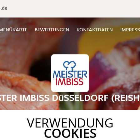
o.de
MENÜKARTE
BEWERTUNGEN
KONTAKTDATEN
IMPRES
TER IMBISS DüSSELDORF (REIS
VERWENDUNG
COOKIES