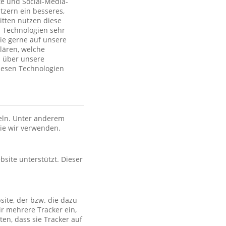
te und Social-Media-
tzern ein besseres,
itten nutzen diese
 Technologien sehr
ie gerne auf unsere
lären, welche
n über unsere
iesen Technologien
eln. Unter anderem
die wir verwenden.
bsite unterstützt. Dieser
site, der bzw. die dazu
ir mehrere Tracker ein,
en, dass sie Tracker auf